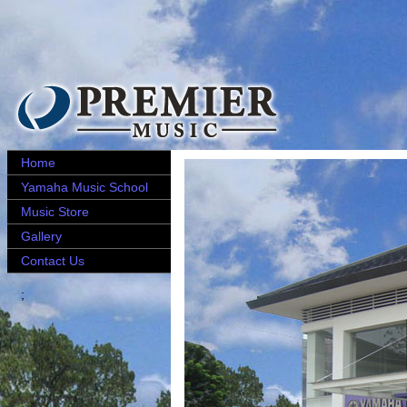
Home
Yamaha Music School
Music Store
Gallery
Contact Us
;